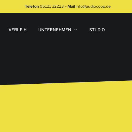
Telefon
05121 32223
–
Mail
info@audiocoop.de
VERLEIH
UNTERNEHMEN
STUDIO