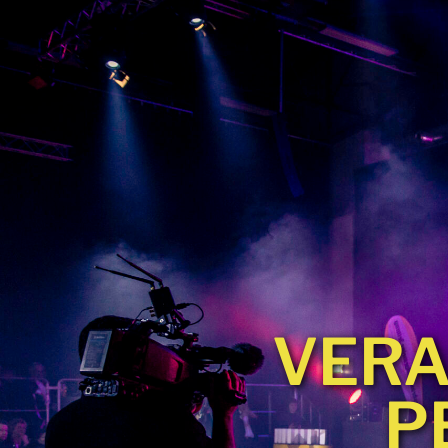
VERA
P