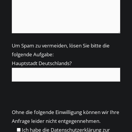
Um Spam zu vermeiden, lösen Sie bitte die
folgende Aufgabe:
Hauptstadt Deutschlands?
Bitte
lasse
Bitte
dieses
Ohne die folgende Einwilligung können wir Ihre
lasse
Feld
Anfrage leider nicht entgegennehmen.
dieses
leer.
Ich habe die
Datenschutzerklärung
zur
Feld