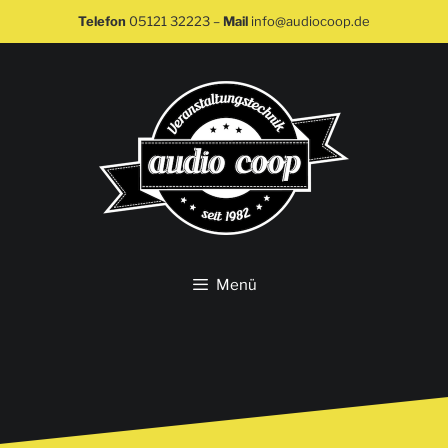
Telefon
05121 32223
–
Mail
info@audiocoop.de
Menü