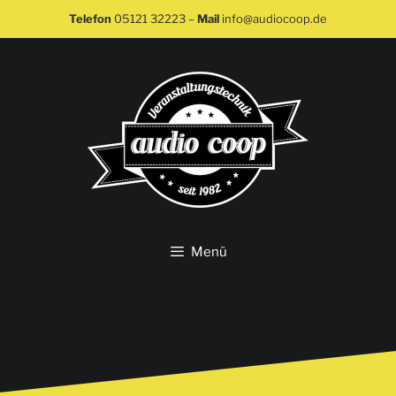
Telefon
05121 32223
–
Mail
info@audiocoop.de
Menü