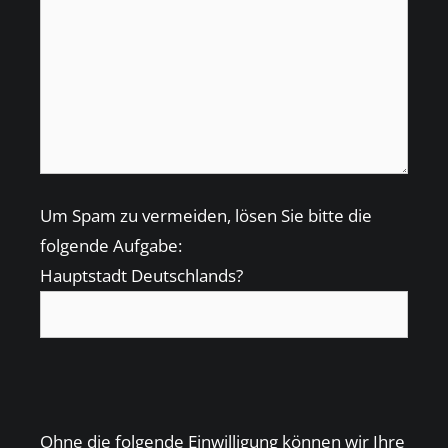
Um Spam zu vermeiden, lösen Sie bitte die
folgende Aufgabe:
Hauptstadt Deutschlands?
Bitte
lasse
Bitte
dieses
Ohne die folgende Einwilligung können wir Ihre
lasse